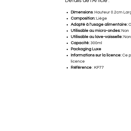
Détails de l'Article :
Dimensions
:Hauteur 0.2cm Lar
Composition:
Liège
Adapté à l'usage alimentaire:
O
Utilisable au micro-ondes:
Non
Utilisable au lave-vaisselle:
Non
Capacité:
300ml
Packaging Luxe
Informations sur la licence:
Ce p
licence
Référence
: KP77