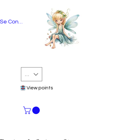
Se Connecter
EUR (€)
View points