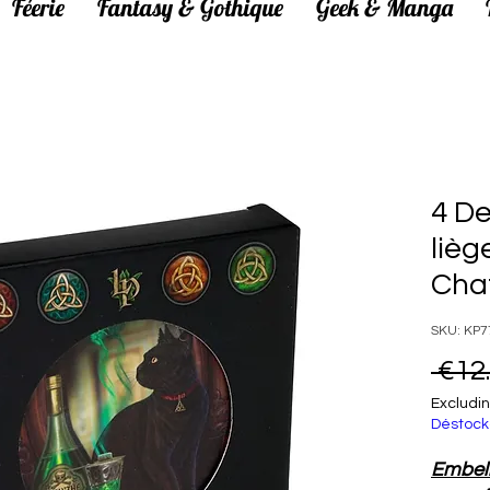
Féerie
Fantasy & Gothique
Geek & Manga
4 De
lièg
Cha
SKU: KP7
 €12
Excludin
Déstock
Embell