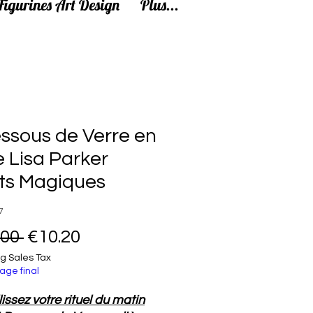
Figurines Art Design
Plus...
ssous de Verre en
e Lisa Parker
ts Magiques
7
Regular Price
Sale Price
.00 
€10.20
g Sales Tax
age final
issez votre rituel du matin