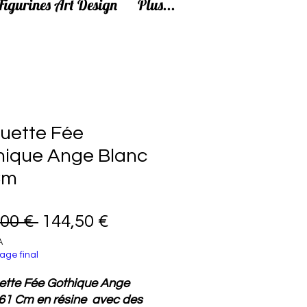
Figurines Art Design
Plus...
tuette Fée
hique Ange Blanc
Cm
Prix original
Prix promotionnel
,00 € 
144,50 €
A
age final
ette Fée Gothique Ange
61 Cm en résine avec des