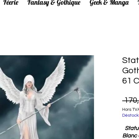
Féerie
Fantasy & Gothique
Geek & Manga
Sta
Got
61 
 170
Hors TV
Déstock
Statu
Blanc 