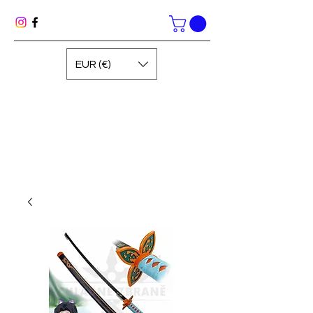
EUR (€)