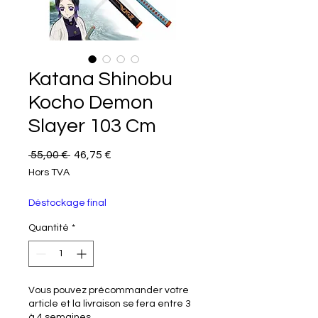
Katana Shinobu
Kocho Demon
Slayer 103 Cm
Prix original
Prix promotionnel
 55,00 € 
46,75 €
Hors TVA
Déstockage final
Quantité
*
Vous pouvez précommander votre
article et la livraison se fera entre 3
à 4 semaines.