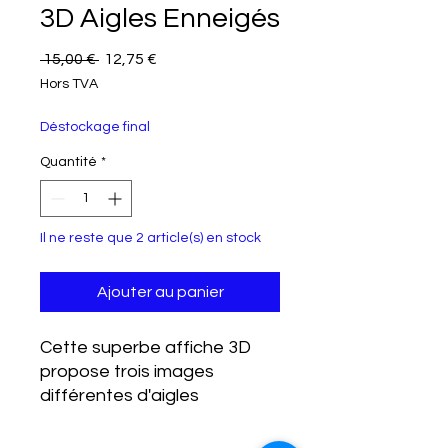
3D Aigles Enneigés
Prix original
Prix promotionnel
 15,00 € 
12,75 €
Hors TVA
Déstockage final
Quantité
*
Il ne reste que 2 article(s) en stock
Ajouter au panier
Cette superbe affiche 3D
propose trois images
différentes d'aigles
majestueux planant à
travers un paysage enneigé,