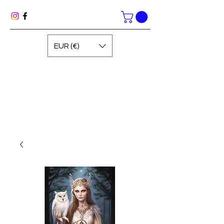
EUR (€)