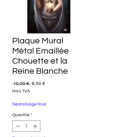
Plaque Mural
Métal Emaillée
Chouette et la
Reine Blanche
Prix original
Prix promotionnel
 10,00 € 
8,50 €
Hors TVA
Déstockage final
Quantité
*