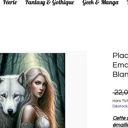
Féerie
Fantasy & Gothique
Geek & Manga
Pla
Emai
Bla
 22,0
Hors TV
Déstock
Cette 
émaillé