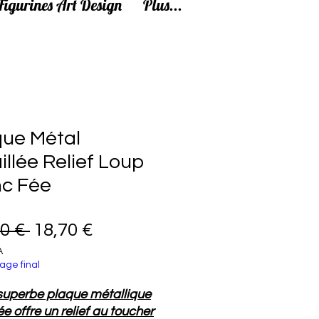
Figurines Art Design
Plus...
que Métal
llée Relief Loup
nc Fée
Prix original
Prix promotionnel
0 € 
18,70 €
A
age final
superbe plaque métallique
e offre un relief au toucher