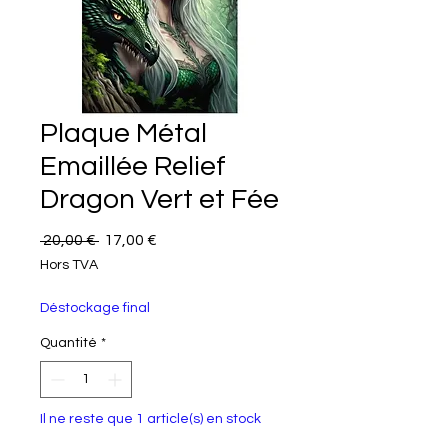
Plaque Métal
Emaillée Relief
Dragon Vert et Fée
Prix original
Prix promotionnel
 20,00 € 
17,00 €
Hors TVA
Déstockage final
Quantité
*
Il ne reste que 1 article(s) en stock