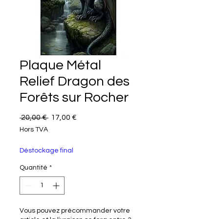
Plaque Métal
Relief Dragon des
Forêts sur Rocher
Prix original
Prix promotionnel
 20,00 € 
17,00 €
Hors TVA
Déstockage final
Quantité
*
Vous pouvez précommander votre