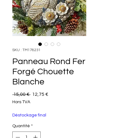
SKU : TM178231
Panneau Rond Fer
Forgé Chouette
Blanche
Prix original
Prix promotionnel
 15,00 € 
12,75 €
Hors TVA
Déstockage final
Quantité
*