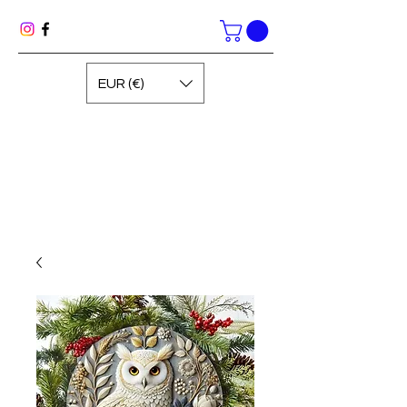
EUR (€)