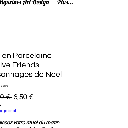
Figurines Art Design
Plus...
 en Porcelaine
ive Friends -
sonnages de Noël
MUG60
Prix original
Prix promotionnel
0 € 
8,50 €
A
age final
issez votre rituel du matin