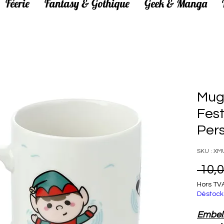
Féerie
Fantasy & Gothique
Geek & Manga
Mug
Fest
Per
SKU : X
 10,0
Hors TV
Déstock
Embell