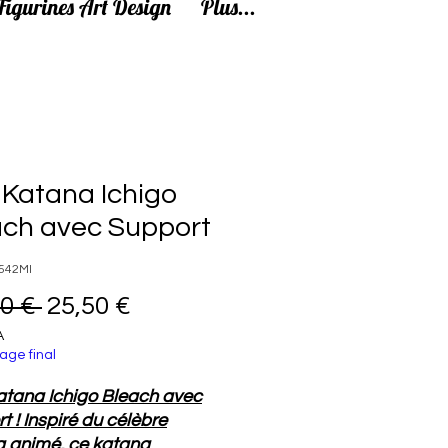
Figurines Art Design
Plus...
 Katana Ichigo
ach avec Support
 542MI
Prix original
Prix promotionnel
0 € 
25,50 €
A
age final
atana Ichigo Bleach avec
t ! Inspiré du célèbre
 animé, ce katana