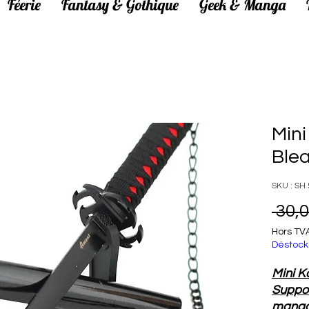
Féerie
Fantasy & Gothique
Geek & Manga
Mini
Ble
SKU : SH
 30,0
Hors TV
Déstock
Mini K
Suppor
manga