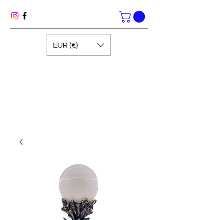
EUR (€)