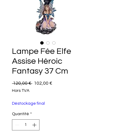
Lampe Fée Elfe
Assise Héroic
Fantasy 37 Cm
Prix original
Prix promotionnel
 120,00 € 
102,00 €
Hors TVA
Déstockage final
Quantité
*