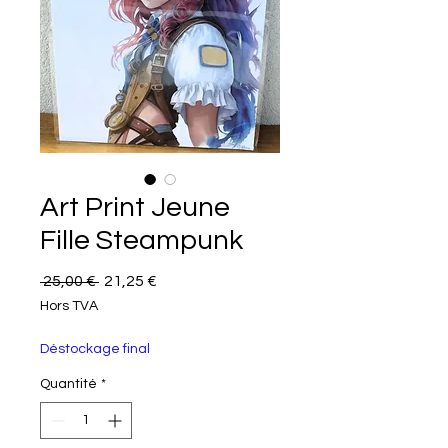
Art Print Jeune
Fille Steampunk
Prix original
Prix promotionnel
 25,00 € 
21,25 €
Hors TVA
Déstockage final
Quantité
*