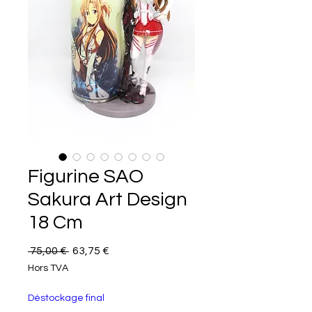
Figurine SAO
Sakura Art Design
18 Cm
Prix original
Prix promotionnel
 75,00 € 
63,75 €
Hors TVA
Déstockage final