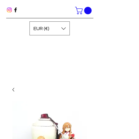
EUR (€)