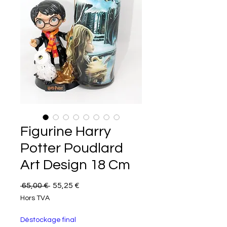
Figurine Harry
Potter Poudlard
Art Design 18 Cm
Prix original
Prix promotionnel
 65,00 € 
55,25 €
Hors TVA
Déstockage final