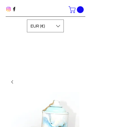
EUR (€)