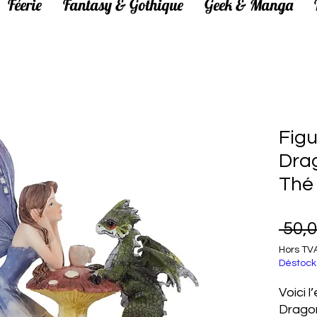
Féerie
Fantasy & Gothique
Geek & Manga
Figu
Dra
Thé
 50,0
Hors TV
Déstock
Voici 
Dragon