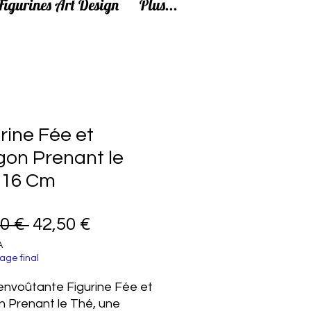
Figurines Art Design
Plus...
rine Fée et
gon Prenant le
 16 Cm
Prix original
Prix promotionnel
0 € 
42,50 €
A
age final
l’envoûtante Figurine Fée et
 Prenant le Thé, une