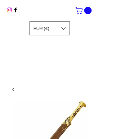
EUR (€)