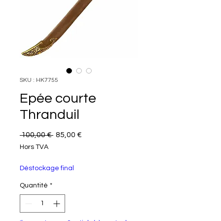
SKU : HK7755
Epée courte
Thranduil
Prix original
Prix promotionnel
 100,00 € 
85,00 €
Hors TVA
Déstockage final
Quantité
*