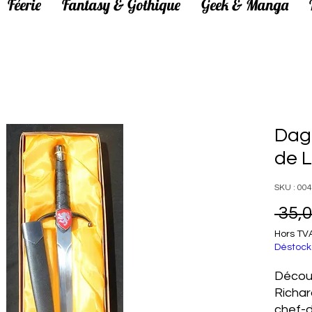
Féerie
Fantasy & Gothique
Geek & Manga
Dag
de L
SKU : 00
 35,0
Hors TV
Déstock
Découv
Richar
chef-