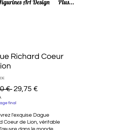
Figurines Art Design
Plus...
ue Richard Coeur
ion
4DE
Prix original
Prix promotionnel
0 € 
29,75 €
A
age final
rez l'exquise Dague
d Coeur de Lion, véritable
d'œuvre dans le monde