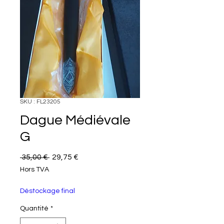
SKU : FL23205
Dague Médiévale
G
Prix original
Prix promotionnel
 35,00 € 
29,75 €
Hors TVA
Déstockage final
Quantité
*