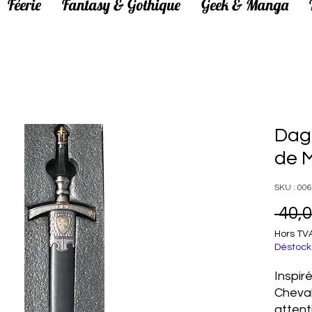
Féerie
Fantasy & Gothique
Geek & Manga
Dag
de 
SKU : 00
 40,0
Hors TV
Déstock
Inspir
Cheval
attent