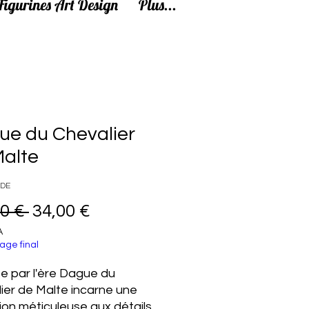
Figurines Art Design
Plus...
ue du Chevalier
Malte
6DE
Prix original
Prix promotionnel
0 € 
34,00 €
A
age final
ée par l'ère Dague du
ier de Malte incarne une
ion méticuleuse aux détails.