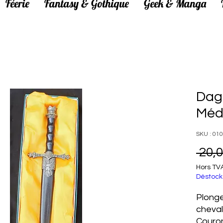
Féerie
Fantasy & Gothique
Geek & Manga
Dag
Méd
SKU : 01
 20,0
Hors TV
Déstock
Plonge
cheval
Couron