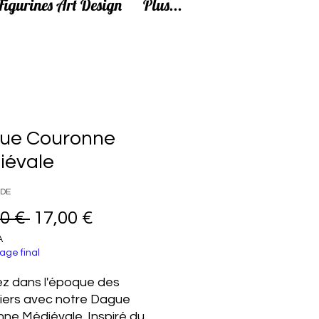
Figurines Art Design
Plus...
ue Couronne
iévale
0DE
Prix original
Prix promotionnel
0 € 
17,00 €
A
age final
z dans l'époque des
iers avec notre Dague
ne Médiévale. Inspiré du