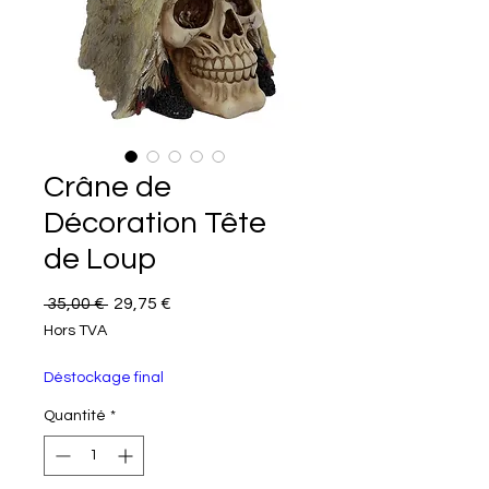
Crâne de
Décoration Tête
de Loup
Prix original
Prix promotionnel
 35,00 € 
29,75 €
Hors TVA
Déstockage final
Quantité
*