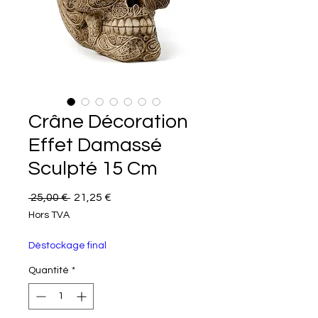
Crâne Décoration
Effet Damassé
Sculpté 15 Cm
Prix original
Prix promotionnel
 25,00 € 
21,25 €
Hors TVA
Déstockage final
Quantité
*