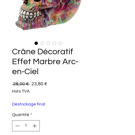
Crâne Décoratif
Effet Marbre Arc-
en-Ciel
Prix original
Prix promotionnel
 28,00 € 
23,80 €
Hors TVA
Déstockage final
Quantité
*