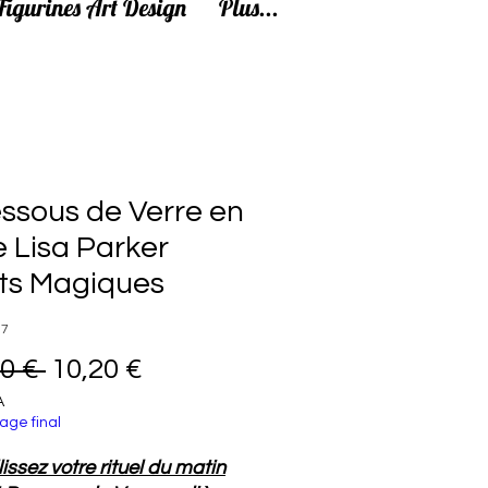
Figurines Art Design
Plus...
ssous de Verre en
e Lisa Parker
ts Magiques
77
Prix original
Prix promotionnel
0 € 
10,20 €
A
age final
issez votre rituel du matin