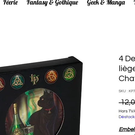
Féerie
Fantasy & Gothique
Geek & Manga
4 De
lièg
Cha
SKU : KP
 12,0
Hors TV
Déstock
Embell