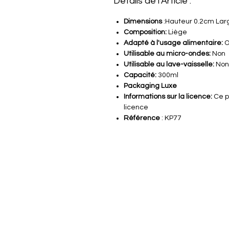
Détails de l'Article :
Dimensions
:Hauteur 0.2cm Lar
Composition:
Liège
Adapté à l'usage alimentaire:
O
Utilisable au micro-ondes:
Non
Utilisable au lave-vaisselle:
Non
Capacité:
300ml
Packaging Luxe
Informations sur la licence:
Ce p
licence
Référence
: KP77