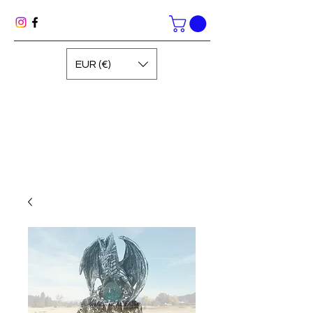
EUR (€)