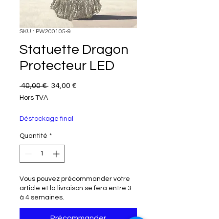
SKU : PW200105-9
Statuette Dragon
Protecteur LED
Prix original
Prix promotionnel
 40,00 € 
34,00 €
Hors TVA
Déstockage final
Quantité
*
Vous pouvez précommander votre
article et la livraison se fera entre 3
à 4 semaines.
Précommander