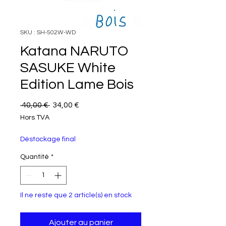
SKU : SH-502W-WD
Katana NARUTO
SASUKE White
Edition Lame Bois
Prix original
Prix promotionnel
 40,00 € 
34,00 €
Hors TVA
Déstockage final
Quantité
*
Il ne reste que 2 article(s) en stock
Ajouter au panier