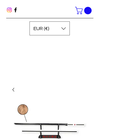
EUR (€)