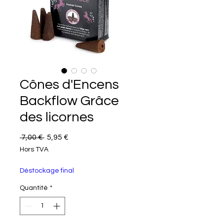
Cônes d'Encens
Backflow Grâce
des licornes
Prix original
Prix promotionnel
 7,00 € 
5,95 €
Hors TVA
Déstockage final
Quantité
*