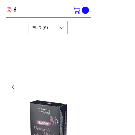
EUR (€)