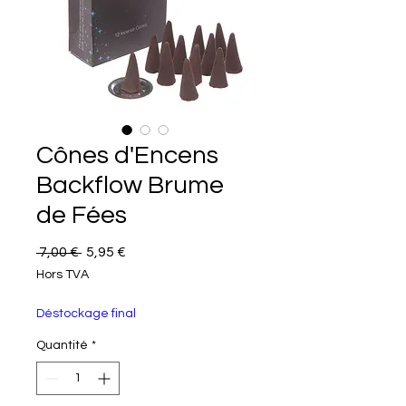
Cônes d'Encens
Backflow Brume
de Fées
Prix original
Prix promotionnel
 7,00 € 
5,95 €
Hors TVA
Déstockage final
Quantité
*