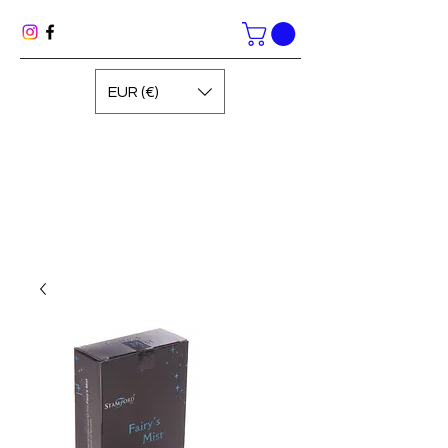
EUR (€)